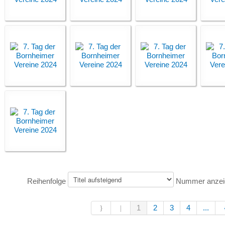
Reihenfolge
Nummer anze
1
2
3
4
...